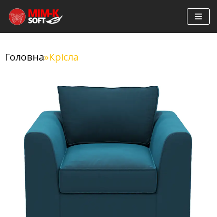
Перейти
до
вмісту
Головна
»
Крісла