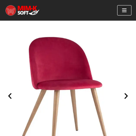
Перейти
к
содержимому