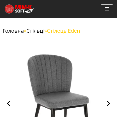
Перейти
до
вмісту
Головна
»
Стільці
»
Стілець Eden