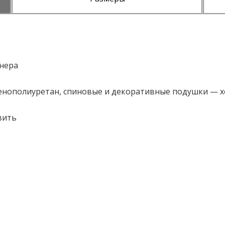
анера
енополиуретан, спиновые и декоративные подушки — 
вить