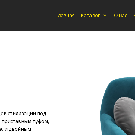
Главная
Каталог
О нас
дов стилизации под
с приставным пуфом,
а, и двойным